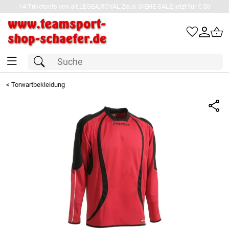
14 Trikotsets von alt.LEGEA,ROYAL,Zeus SIEHE SALE jetzt für € 50
<
Torwartbekleidung