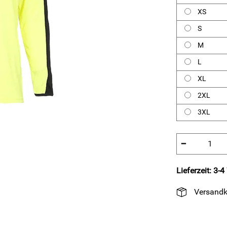
XS
S
M
L
XL
2XL
3XL
−
Lieferzeit: 3-
Versandk