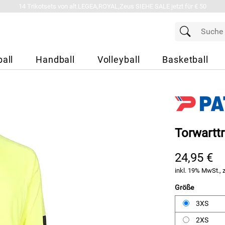
14 Trikotsets von alt.LEGEA,ROYAL,Zeus SIEHE SALE jetzt für € 50
all
Handball
Volleyball
Basketball
Torwartt
24,95 €
inkl. 19% MwSt., 
Größe
3XS
2XS