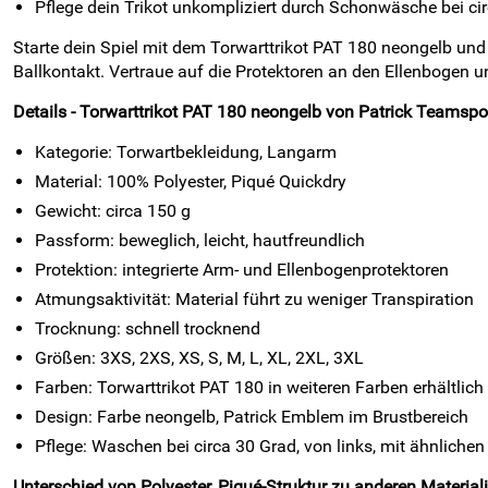
Pflege dein Trikot unkompliziert durch Schonwäsche bei ci
Starte dein Spiel mit dem Torwarttrikot PAT 180 neongelb und 
Ballkontakt. Vertraue auf die Protektoren an den Ellenbogen 
Details - Torwarttrikot PAT 180 neongelb von Patrick Teamspor
Kategorie: Torwartbekleidung, Langarm
Material: 100% Polyester, Piqué Quickdry
Gewicht: circa 150 g
Passform: beweglich, leicht, hautfreundlich
Protektion: integrierte Arm- und Ellenbogenprotektoren
Atmungsaktivität: Material führt zu weniger Transpiration
Trocknung: schnell trocknend
Größen: 3XS, 2XS, XS, S, M, L, XL, 2XL, 3XL
Farben: Torwarttrikot PAT 180 in weiteren Farben erhältlich
Design: Farbe neongelb, Patrick Emblem im Brustbereich
Pflege: Waschen bei circa 30 Grad, von links, mit ähnliche
Unterschied von Polyester, Piqué-Struktur zu anderen Material