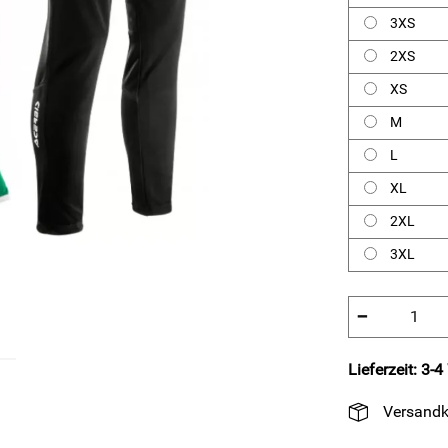
3XS
2XS
XS
M
L
XL
2XL
3XL
−
Lieferzeit: 3-
Versandk