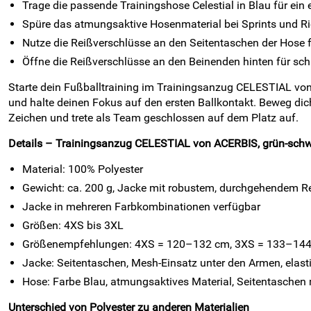
Trage die passende Trainingshose Celestial in Blau für ein e
Spüre das atmungsaktive Hosenmaterial bei Sprints und R
Nutze die Reißverschlüsse an den Seitentaschen der Hose für
Öffne die Reißverschlüsse an den Beinenden hinten für sch
Starte dein Fußballtraining im Trainingsanzug CELESTIAL von
und halte deinen Fokus auf den ersten Ballkontakt. Beweg dich
Zeichen und trete als Team geschlossen auf dem Platz auf.
Details – Trainingsanzug CELESTIAL von ACERBIS, grün-schwar
Material: 100% Polyester
Gewicht: ca. 200 g, Jacke mit robustem, durchgehendem R
Jacke in mehreren Farbkombinationen verfügbar
Größen: 4XS bis 3XL
Größenempfehlungen: 4XS = 120–132 cm, 3XS = 133–144
Jacke: Seitentaschen, Mesh-Einsatz unter den Armen, ela
Hose: Farbe Blau, atmungsaktives Material, Seitentaschen 
Unterschied von Polyester zu anderen Materialien