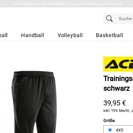
14 Trikotsets von alt.LEGEA,ROYAL,Zeus SIEHE SALE jetzt für € 50
all
Handball
Volleyball
Basketball
Training
schwarz
39,95 €
inkl. 19% MwSt., 
Größe
4XS