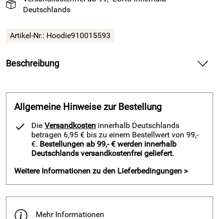
Deutschlands
Artikel-Nr.:
Hoodie910015593
Beschreibung
Trainingshoodie Easy von ACERBIS, grau — liefert sportliche
Wärme und frische Atmungsaktivität im Training.
Allgemeine Hinweise zur Bestellung
Spüre in diesem Trainingshoodie Easy von ACERBIS die
weiche Innenseite und genieße ein angenehmes Gefühl auf
Die
Versandkosten
innerhalb Deutschlands
deiner Haut. Erlebe stabile Bündchen, eine praktische
betragen 6,95 € bis zu einem Bestellwert von 99,-
Kängurutasche und eine verstellbare Kapuze für fokussierte
€.
Bestellungen ab 99,- € werden innerhalb
Deutschlands versandkostenfrei geliefert.
Einheiten auf dem Platz. Profitiere vom Easytex System und
halte deine Muskeln warm, während die Oberfläche schnell
Weitere Informationen zu den Lieferbedingungen >
trocknet.
Vorteile und Trainingshoodie Easy von ACERBIS, grau
Sichere deine Essentials durch die Kängurutasche und
Mehr Informationen