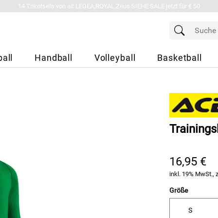
14 Trikotsets von alt.LEGEA,ROYAL,Zeus SIEHE SALE jetzt für € 50
all
Handball
Volleyball
Basketball
Trainings
16,95 €
inkl. 19% MwSt., 
Größe
S