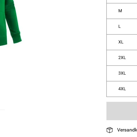
M
L
XL
2XL
3XL
4XL
Versandk