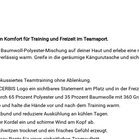
 Komfort für Training und Freizeit im Teamsport.
 Baumwoll-Polyester-Mischung auf deiner Haut und erlebe ein
erlässig warm. Greife in die geräumige Kängurutasche und sic
okussiertes Teamtraining ohne Ablenkung.
CERBIS Logo ein sichtbares Statement am Platz und in der Freize
rch 65 Prozent Polyester und 35 Prozent Baumwolle mit 360 G
e und halte die Hände vor und nach dem Training warm.
ftbund und reduziere Auskühlung an kühlen Tagen.
ter Kordel ein und schirme Wind am Kopf ab.
chwitzen trocknet und ein frisches Gefühl erzeugt.
y Pants für einen einheitlichen Teamauftritt.