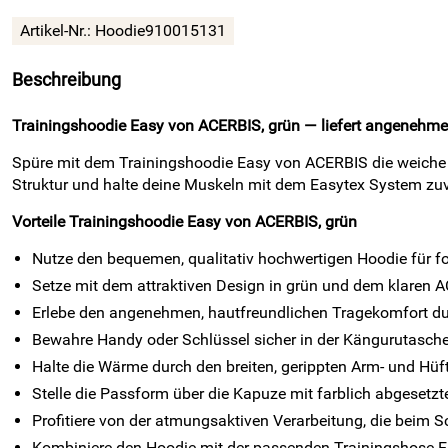
Artikel-Nr.:
Hoodie910015131
Beschreibung
Trainingshoodie Easy von ACERBIS, grün — liefert angenehmen
Spüre mit dem Trainingshoodie Easy von ACERBIS die weiche
Struktur und halte deine Muskeln mit dem Easytex System zuv
Vorteile Trainingshoodie Easy von ACERBIS, grün
Nutze den bequemen, qualitativ hochwertigen Hoodie für f
Setze mit dem attraktiven Design in grün und dem klaren A
Erlebe den angenehmen, hautfreundlichen Tragekomfort du
Bewahre Handy oder Schlüssel sicher in der Kängurutasch
Halte die Wärme durch den breiten, gerippten Arm- und Hü
Stelle die Passform über die Kapuze mit farblich abgesetz
Profitiere von der atmungsaktiven Verarbeitung, die beim S
Kombiniere den Hoodie mit der passenden Trainingshose Eas