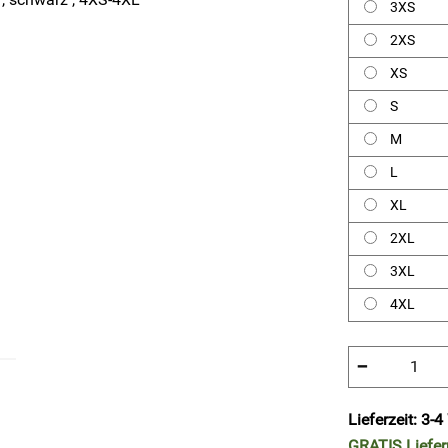
3XS
2XS
XS
S
M
L
XL
2XL
3XL
4XL
−
Lieferzeit: 3-
GRATIS
Liefe