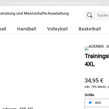
14 Trikotsets von alt.LEGEA,ROYAL,Zeus SIEHE SALE jetzt für € 50
all
Handball
Volleyball
Basketball
Trainings
4XL
34,95 €
inkl. 19% MwSt., 
Größe
4XS