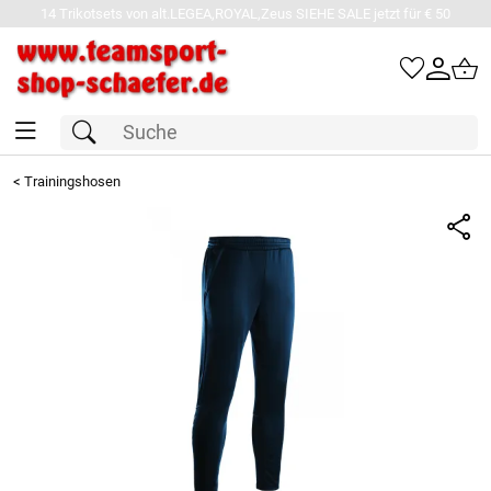
14 Trikotsets von alt.LEGEA,ROYAL,Zeus SIEHE SALE jetzt für € 50
<
Trainingshosen