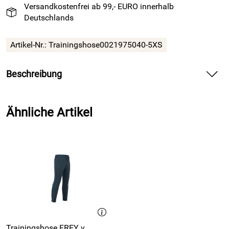
Versandkostenfrei ab 99,- EURO innerhalb
Deutschlands
Artikel-Nr.:
Trainingshose0021975040-5XS
Beschreibung
Trainingshose ASTRO EVOLUTION von ACERBIS, blau —
liefert angenehmen Tragekomfort für dein Fußball-Training.
Ähnliche Artikel
Spüre die glatte Polyesterqualität mit 220 Gramm Gewicht
auf deiner Haut und bewege dich frei bei jedem Sprint.
Nutze den elastischen Bund mit innenliegender Kordel und
sichere dir einen festen Sitz beim Richtungswechsel.
Verstaue dein Handy oder Schlüssel in den seitlichen
Reißverschlusstaschen und fokussiere dich ganz auf dein
Training.
Vorteile und Trainingshose ASTRO EVOLUTION von
ACERBIS, blau
Trainingshose FREY v.