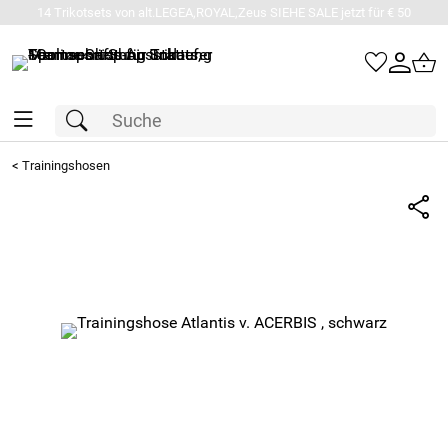
14 Trikotsets von alt.LEGEA,ROYAL,Zeus SIEHE SALE jetzt für € 50
<
Trainingshosen