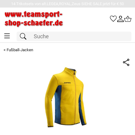
14 Trikotsets von alt.LEGEA,ROYAL,Zeus SIEHE SALE jetzt für € 50
<
Fußball-Jacken