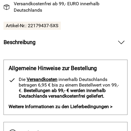
Versandkostenfrei ab 99,- EURO innerhalb
Deutschlands
Artikel-Nr.:
22179437-5XS
Beschreibung
Trainingsjacke BELATRIX von ACERBIS, Fußball, gelb-blau
— bringt dynamischen Style und zuverlässigen Komfort in
dein Training.
Allgemeine Hinweise zur Bestellung
Spüre mit der Trainingsjacke BELATRIX von ACERBIS die
Die
Versandkosten
innerhalb Deutschlands
leichte Qualität auf deiner Haut und bewege dich frei bei
betragen 6,95 € bis zu einem Bestellwert von 99,-
jeder Einheit. Nutze den durchgehenden, robusten
€.
Bestellungen ab 99,- € werden innerhalb
Deutschlands versandkostenfrei geliefert.
Reißverschluss und sichere deine Essentials in den
Seitentaschen. Halte mit dem elastischen Arm- und
Weitere Informationen zu den Lieferbedingungen >
Hüftbund zuverlässig die Wärme und bleibe fokussiert,
wenn der Wind auffrischt.
Vorteile und Trainingsjacke BELATRIX von ACERBIS, gelb-