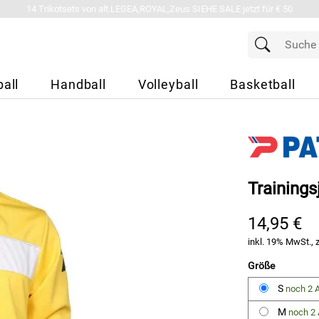
14 Trikotsets von alt.LEGEA,ROYAL,Zeus SIEHE SALE jetzt für € 50
all
Handball
Volleyball
Basketball
Trainings
14,95 €
inkl. 19% MwSt., 
Größe
S
noch 2 A
M
noch 2 