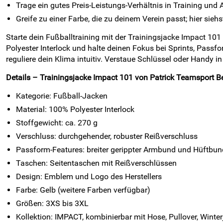
Trage ein gutes Preis-Leistungs-Verhältnis in Training und A
Greife zu einer Farbe, die zu deinem Verein passt; hier siehs
Starte dein Fußballtraining mit der Trainingsjacke Impact 101 
Polyester Interlock und halte deinen Fokus bei Sprints, Pass
reguliere dein Klima intuitiv. Verstaue Schlüssel oder Handy
Details – Trainingsjacke Impact 101 von Patrick Teamsport Be
Kategorie: Fußball-Jacken
Material: 100% Polyester Interlock
Stoffgewicht: ca. 270 g
Verschluss: durchgehender, robuster Reißverschluss
Passform-Features: breiter gerippter Armbund und Hüftbun
Taschen: Seitentaschen mit Reißverschlüssen
Design: Emblem und Logo des Herstellers
Farbe: Gelb (weitere Farben verfügbar)
Größen: 3XS bis 3XL
Kollektion: IMPACT, kombinierbar mit Hose, Pullover, Winte