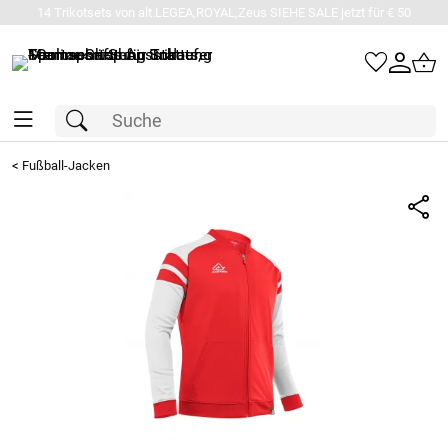
14 Trikotsets von alt.LEGEA,ROYAL,Zeus SIEHE SALE jetzt für € 50
<
Fußball-Jacken