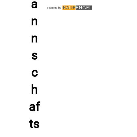
schnelles Trocknen im Sommer
Ausstattung: Seitentaschen
Bündchen: breiter, gerippter Armbund und Hüftbund
Design: rot/weiß, mit ACERBIS Emblem und Logo
Größen: 5XS–4XL
Richtwerte Junior:
5XS = 108–119 cm
4XS = 120–132 cm
3XS = 133–144 cm
2XS = 145–155 cm
XS = 156–165 cm
Farbvarianten: mehrere verfügbar
Ergänzung: passende Trainingshose „Celestial“
Unterschied von Polyester Tricot zu anderen Materialien
Setze auf Polyester Tricot für Fußball, weil das Material
leicht aufliegt, Feuchtigkeit zügig abtransportiert und nach