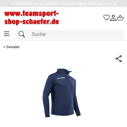
14 Trikotsets von alt.LEGEA,ROYAL,Zeus SIEHE SALE jetzt für € 50
<
Sweater