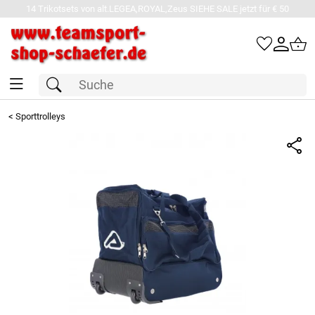
14 Trikotsets von alt.LEGEA,ROYAL,Zeus SIEHE SALE jetzt für € 50
<
Sporttrolleys