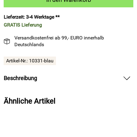
Lieferzeit: 3-4 Werktage **
GRATIS
Lieferung
Versandkostenfrei ab 99,- EURO innerhalb
Deutschlands
Artikel-Nr.:
10331-blau
Beschreibung
Trikotmannschaftstasche EVO 2 TROLLEY blau – bietet
robusten Transport für dein Fußball-Team.
Ähnliche Artikel
Spüre beim Anpfiff die Ordnung in deiner Ausrüstung und
komme konzentriert zum Platz. Ziehe den stabilen
Trolleygriff aus und rolle deine Trikotmannschaftstasche
EVO 2 TROLLEY blau leise über Asphalt, Rasen oder Flur.
Nutze das große Hauptfach und packe dein gesamtes