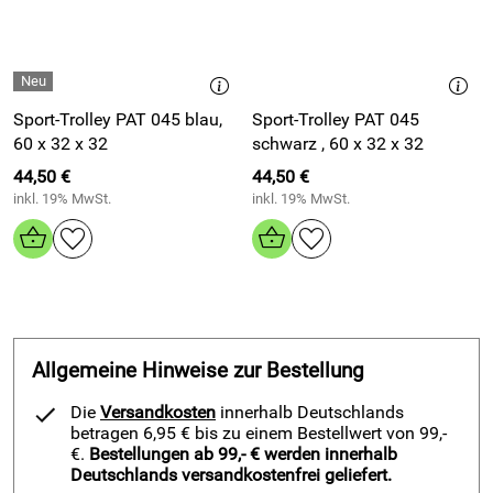
Teamsport-Set zügig und übersichtlich ein.
Vorteile und Trikotmannschaftstasche EVO 2 TROLLEY blau
Erreiche schnellen Zugriff durch die große Öffnung des
Sport-Trolley PAT 045 blau,
Sport-Trolley PAT 045
großzügigen Hauptfachs.
60 x 32 x 32
schwarz , 60 x 32 x 32
Sichere deine Ausrüstung mit den robusten Stahl-
Reißverschlüssen.
44,50 €
44,50 €
inkl. 19% MwSt.
inkl. 19% MwSt.
Trage zusätzliche Last entspannt dank der verstärkten
Riemen.
Sortiere Schuhe, Trinkflasche und Trikots sauber in das
große Base-Fach.
Verstaue Dokumente, Handy und Kleinteile im breiten
Frontfach.
Greife bequem zu den stabilen, verstärkten Tragegriffen.
Allgemeine Hinweise zur Bestellung
Schütze Kanten und Stoff mit dem umlaufenden
Die
Versandkosten
innerhalb Deutschlands
Kantenschutz.
betragen 6,95 € bis zu einem Bestellwert von 99,-
Halte deine Wäsche frischer durch das integrierte
€.
Bestellungen ab 99,- € werden innerhalb
Lüftungsgitter.
Deutschlands versandkostenfrei geliefert.