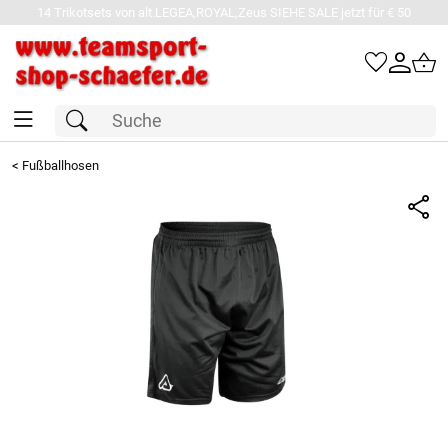
14 Trikotsets von alt.LEGEA,ROYAL,Zeus SIEHE SALE jetzt für € 50
<
Fußballhosen