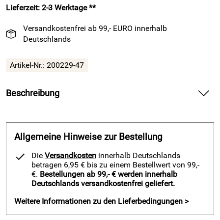
Lieferzeit: 2-3 Werktage **
Versandkostenfrei ab 99,- EURO innerhalb
Deutschlands
Artikel-Nr.:
200229-47
Beschreibung
sportlicher Sicherheitsschuhe – GOBI von MAXGUARD,
schwarz — bringt sicheren Grip und dynamischen Halt auf
deinen Trail und in deine Werkhalle.
Allgemeine Hinweise zur Bestellung
Erlebe mit dem sportlicher Sicherheitsschuhe – GOBI von
Die
Versandkosten
innerhalb Deutschlands
MAXGUARD, schwarz, einen leichten Halt und eine robuste
betragen 6,95 € bis zu einem Bestellwert von 99,-
Schutzausstattung für Training auf dem Trail und präzise
€.
Bestellungen ab 99,- € werden innerhalb
Deutschlands versandkostenfrei geliefert.
Arbeit am Projekt. Spüre die atmungsaktive Stärke aus
Leder und Mesh und genieße trockene Füße bei langen
Weitere Informationen zu den Lieferbedingungen >
Strecken. Setze auf rutschhemmende Sicherheit und bleibe
bei Nässe und Staub souverän in der Spur.