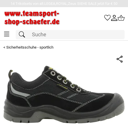
14 Trikotsets von alt.LEGEA,ROYAL,Zeus SIEHE SALE jetzt für € 50
<
Sicherheitsschuhe - sportlich