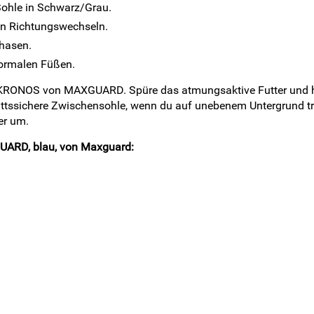
Sohle in Schwarz/Grau.
len Richtungswechseln.
phasen.
normalen Füßen.
 – KRONOS von MAXGUARD. Spüre das atmungsaktive Futter und h
rittssichere Zwischensohle, wenn du auf unebenem Untergrund tr
er um.
UARD, blau, von Maxguard: