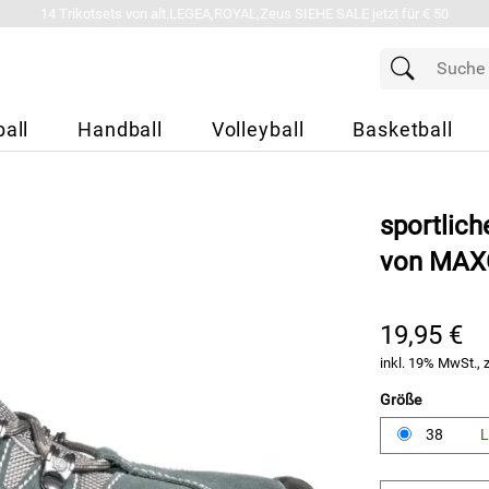
14 Trikotsets von alt.LEGEA,ROYAL,Zeus SIEHE SALE jetzt für € 50
all
Handball
Volleyball
Basketball
sportlic
von MA
19,95 €
inkl. 19% MwSt., 
Größe
38
L