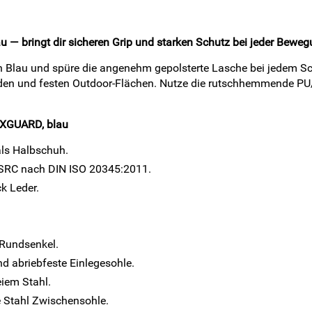
— bringt dir sicheren Grip und starken Schutz bei jeder Beweg
n Blau und spüre die angenehm gepolsterte Lasche bei jedem Sc
den und festen Outdoor-Flächen. Nutze die rutschhemmende PU/
AXGUARD, blau
als Halbschuh.
P SRC nach DIN ISO 20345:2011.
k Leder.
 Rundsenkel.
nd abriebfeste Einlegesohle.
iem Stahl.
e Stahl Zwischensohle.