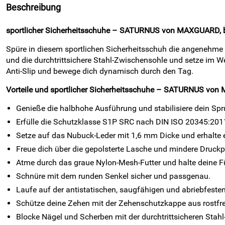
Beschreibung
sportlicher Sicherheitsschuhe – SATURNUS von MAXGUARD, blau 
Spüre in diesem sportlichen Sicherheitsschuh die angenehme 
und die durchtrittsichere Stahl-Zwischensohle und setze im W
Anti-Slip und bewege dich dynamisch durch den Tag.
Vorteile und sportlicher Sicherheitsschuhe – SATURNUS vo
Genieße die halbhohe Ausführung und stabilisiere dein S
Erfülle die Schutzklasse S1P SRC nach DIN ISO 20345:2011 
Setze auf das Nubuck-Leder mit 1,6 mm Dicke und erhalte 
Freue dich über die gepolsterte Lasche und mindere Druck
Atme durch das graue Nylon-Mesh-Futter und halte deine Fü
Schnüre mit dem runden Senkel sicher und passgenau.
Laufe auf der antistatischen, saugfähigen und abriebfesten
Schütze deine Zehen mit der Zehenschutzkappe aus rostfr
Blocke Nägel und Scherben mit der durchtrittsicheren Stah