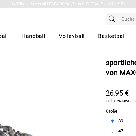
14 Trikotsets von alt.LEGEA,ROYAL,Zeus SIEHE SALE jetzt für € 50
all
Handball
Volleyball
Basketball
sportlic
von MA
26,95 €
inkl. 19% MwSt., 
Größe
39
L
47
L