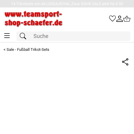
14 Trikotsets von alt.LEGEA,ROYAL,Zeus SIEHE SALE jetzt für € 50
<
Sale - Fußball Trikot-Sets