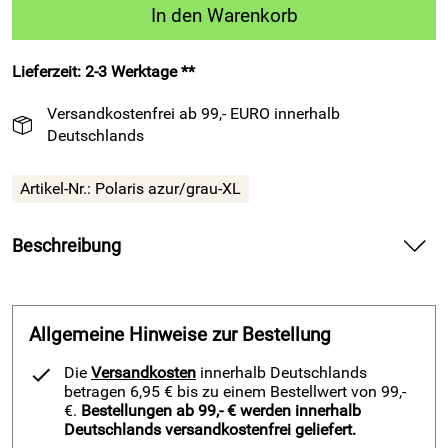
In den Warenkorb
Lieferzeit: 2-3 Werktage **
Versandkostenfrei ab 99,- EURO innerhalb
Deutschlands
Artikel-Nr.:
Polaris azur/grau-XL
Beschreibung
14 Fußball-Kurzarm-Trikot-Sets – POLARIS von ROYAL,
azur-grau — liefern dynamischen Look und angenehmen
Tragekomfort für Training und Spiel.
Allgemeine Hinweise zur Bestellung
Spüre bei diesem Fußball-Kurzarm-Trikot-Set die weiche,
Die
Versandkosten
innerhalb Deutschlands
hautfreundliche Qualität des Polyesterstoffs auf deiner Haut
betragen 6,95 € bis zu einem Bestellwert von 99,-
und bewege dich frei bei jedem Sprint. Genieße den
€.
Bestellungen ab 99,- € werden innerhalb
Deutschlands versandkostenfrei geliefert.
markanten Ausschnitt mit dreifarbigen Streifen und setze