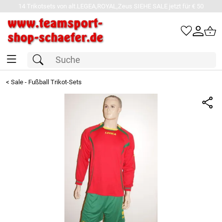
14 Trikotsets von alt.LEGEA,ROYAL,Zeus SIEHE SALE jetzt für € 50
<
Sale - Fußball Trikot-Sets