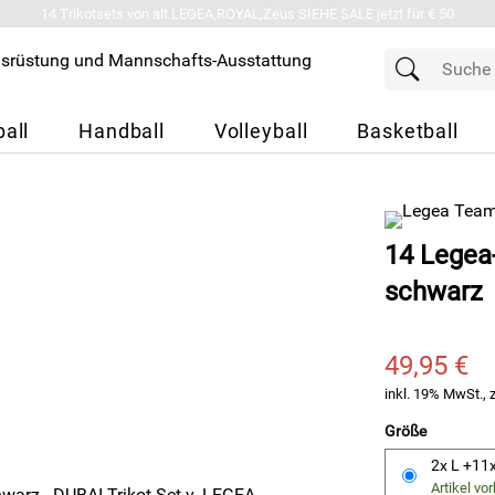
14 Trikotsets von alt.LEGEA,ROYAL,Zeus SIEHE SALE jetzt für € 50
all
Handball
Volleyball
Basketball
14 Legea-
schwarz
49,95 €
inkl. 19% MwSt., 
Größe
2x L +11
Artikel vo