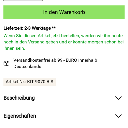
In den Warenkorb
Lieferzeit: 2-3 Werktage **
Wenn Sie diesen Artikel jetzt bestellen, werden wir ihn heute
noch in den Versand geben und er könnte morgen schon bei
Ihnen sein.
Versandkostenfrei ab 99,- EURO innerhalb
Deutschlands
Artikel-Nr.:
KIT 9070 R-S
Beschreibung
14 x Legea-Trikot-Sets – VIENNA rot Fußball-Trikot-Set
liefert starkes Teamdesign und spürbar elastische
Eigenschaften
Performance auf dem Platz.
Material