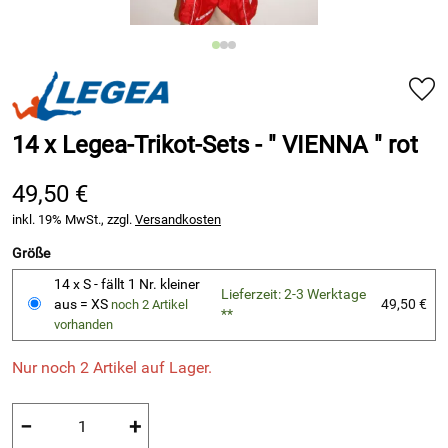
14 x Legea-Trikot-Sets - " VIENNA " rot
49,50 €
inkl. 19% MwSt., zzgl.
Versandkosten
Größe
14 x S - fällt 1 Nr. kleiner
Lieferzeit: 2-3 Werktage
aus = XS
49,50 €
noch 2 Artikel
**
vorhanden
Nur noch 2 Artikel auf Lager.
−
+