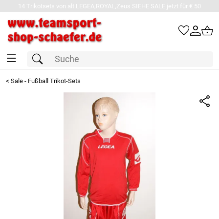
14 Trikotsets von alt.LEGEA,ROYAL,Zeus SIEHE SALE jetzt für € 50
<
Sale - Fußball Trikot-Sets