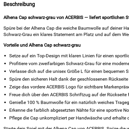
Beschreibung
Alhena Cap schwarz-grau von ACERBIS — liefert sportlichen S
Spüre bei der Alhena Cap die weiche Baumwolle auf deiner H
Schwarz-Grau ein klares Statement am Platz und auf dem Weg 
Vorteile und Alhena Cap schwarz-grau
Setze auf ein Top-Design mit klaren Linien für einen sportli
Profitiere vom zweifarbigen Schwarz-Grau für eine moderne
Verlasse dich auf die unisex Größe L für einen bequemen 
Spüre den sicheren Halt dank der geschlossenen Rückseite
Zeige das vordere ACERBIS Logo für sichtbare Markenpräse
Freue dich über den ACERBIS Schriftzug auf der Rückseite 
Genieße 100 % Baumwolle für ein natürlich weiches Trageg
Erkenne die farblich abgesetzten Nähte für eine sportive N
Pflege die Cap unkompliziert per Handwäsche und erhalte d
Starte dein Spiel mit der Alhena Cap von ACERBIS. Spüre die