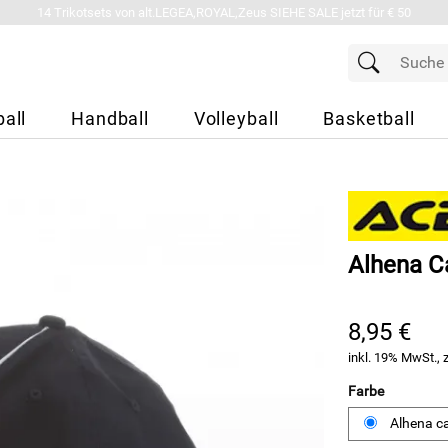
14 Trikotsets von alt.LEGEA,ROYAL,Zeus SIEHE SALE jetzt für € 50
all
Handball
Volleyball
Basketball
Alhena C
8,95 €
inkl. 19% MwSt., 
Farbe
Alhena c