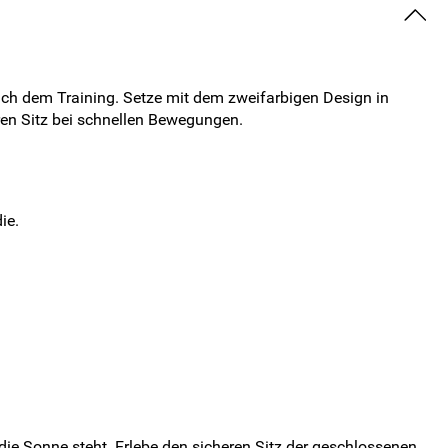
ch dem Training. Setze mit dem zweifarbigen Design in
en Sitz bei schnellen Bewegungen.
ie.
ie Sonne steht. Erlebe den sicheren Sitz der geschlossenen