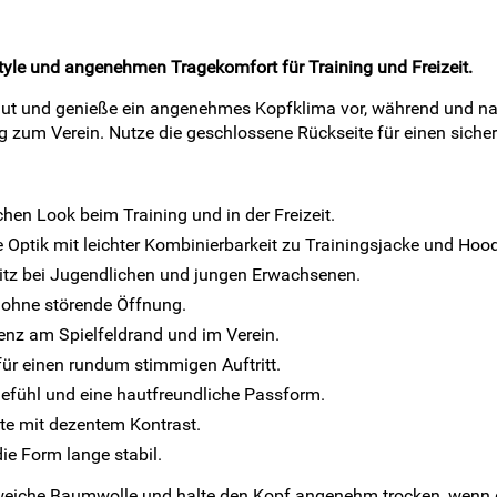
tyle und angenehmen Tragekomfort für Training und Freizeit.
aut und genieße ein angenehmes Kopfklima vor, während und na
zum Verein. Nutze die geschlossene Rückseite für einen sicher
chen Look beim Training und in der Freizeit.
 Optik mit leichter Kombinierbarkeit zu Trainingsjacke und Hood
Sitz bei Jugendlichen und jungen Erwachsenen.
 ohne störende Öffnung.
nz am Spielfeldrand und im Verein.
für einen rundum stimmigen Auftritt.
efühl und eine hautfreundliche Passform.
ote mit dezentem Kontrast.
ie Form lange stabil.
 weiche Baumwolle und halte den Kopf angenehm trocken, wenn d