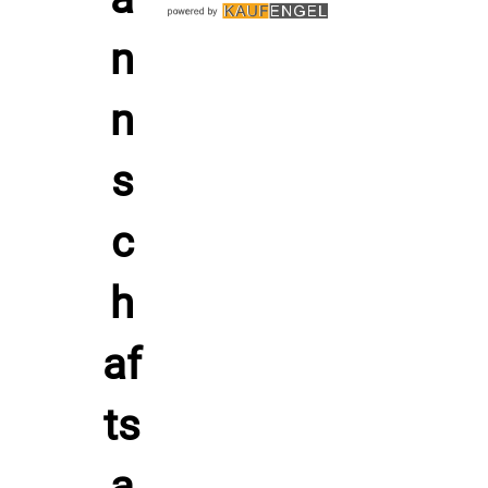
Strapazierfähige Faserstruktur
Emblem: Acerbis auf dem rechten Brustbereich
Farben: in fünf Farben erhältlich
Größen: 4XS bis 4XL
Kompatibel mit Basketball Shorts: Magic, Larry, Astro von
Acerbis
Verfügbarkeit: bis 2025
Unterschied von Polyester Hi‑Tech Fabrics LXSPRO zu
anderen Materialien
Setze auf das dichte, doch leichte Polyester mit
Funktionsfaser, das Feuchtigkeit zügig von der Haut nach
außen leitet. Im Vergleich zu Baumwolle speichert dieses
Material weniger Nässe und trocknet deutlich schneller, was
Scheuern reduziert. Gegenüber schweren Mischgeweben
bleibt die Faser formstabil, bleibt glatt und unterstützt
dynamische Bewegungen ohne auszuleiern.
Pflegehinweise – Basketball Trikot DAVE von Acerbis, weiß