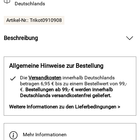
Deutschlands
Artikel-Nr.:
Trikot0910908
Beschreibung
Basketball Trikot DAVE von Acerbis, weiß — liefert
atmungsaktiven Komfort für Training und Spiel.
Allgemeine Hinweise zur Bestellung
Spüre beim Basketball Trikot DAVE von Acerbis die weiche,
hautfreundliche Struktur auf deiner Haut und bewege dich
Die
Versandkosten
innerhalb Deutschlands
frei bei jedem Drive zum Korb. Profitiere von dem leichten
betragen 6,95 € bis zu einem Bestellwert von 99,-
Trikotgewicht und halte deinen Fokus auch in intensiven
€.
Bestellungen ab 99,- € werden innerhalb
Deutschlands versandkostenfrei geliefert.
Phasen. Verlasse dich auf das schnelltrocknende Hi‑Tech
Material und bleibe spürbar frisch bis zur Schlussminute.
Weitere Informationen zu den Lieferbedingungen >
Vorteile und Basketball Trikot DAVE von Acerbis, weiß
Erzeuge ein kühles Tragegefühl durch die guten
Klimaeigenschaften des Hi‑Tech Fabrics LXSPRO.
Mehr Informationen