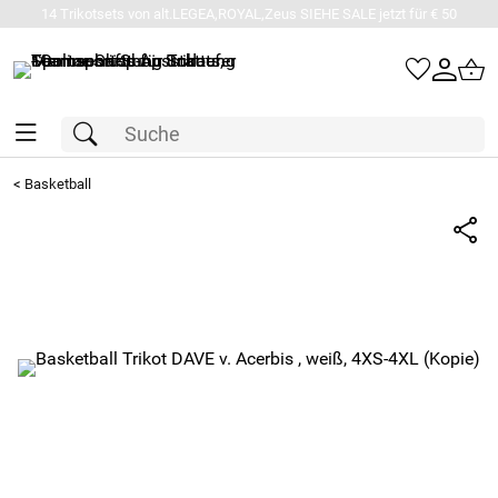
14 Trikotsets von alt.LEGEA,ROYAL,Zeus SIEHE SALE jetzt für € 50
<
Basketball