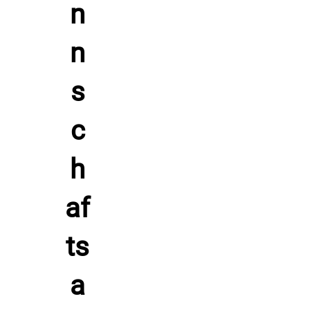
lauwarmem Wasser und mildem Waschmittel. Lasse den
Ballsack an der Luft trocknen und meide direkte
Hitzequellen. Vermeide Bleichmittel und Weichspüler, um die
Fasern und den Logo-Aufdruck zu schonen.
Hol dir den EVO Ballsack für 12 Bälle von Acerbis und
organisiere dein Fußballtraining übersichtlich, haltbar und
smart.
Hersteller: ACERBIS, Italien 24021 Albino Via Serio 37,