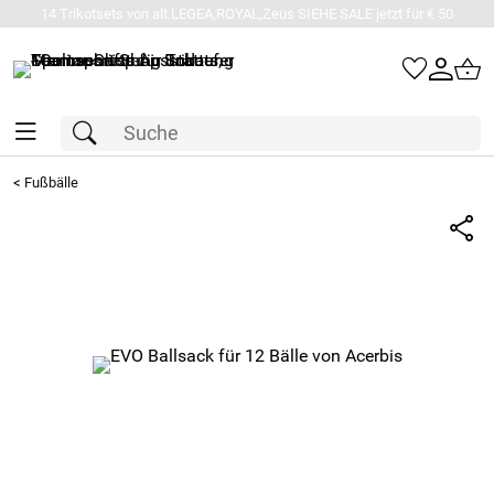
14 Trikotsets von alt.LEGEA,ROYAL,Zeus SIEHE SALE jetzt für € 50
<
Fußbälle