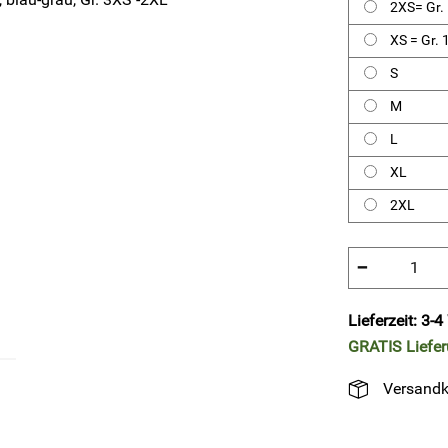
2XS= Gr.
XS = Gr.
S
M
L
XL
2XL
−
Lieferzeit: 3-
GRATIS
Liefe
Versandk