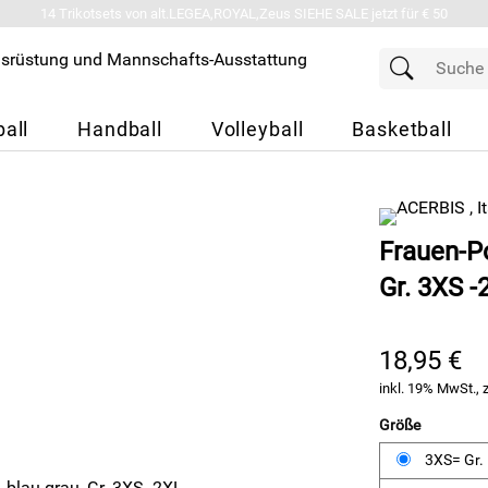
14 Trikotsets von alt.LEGEA,ROYAL,Zeus SIEHE SALE jetzt für € 50
all
Handball
Volleyball
Basketball
Frauen-Po
Gr. 3XS -
18,95 €
inkl. 19% MwSt., 
Größe
3XS= Gr.