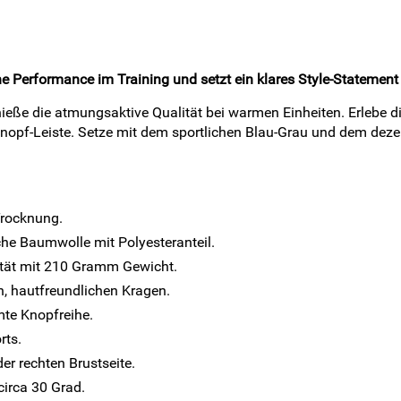
che Performance im Training und setzt ein klares Style-Statement i
eße die atmungsaktive Qualität bei warmen Einheiten. Erlebe d
opf-Leiste. Setze mit dem sportlichen Blau-Grau und dem dezen
Trocknung.
he Baumwolle mit Polyesteranteil.
lität mit 210 Gramm Gewicht.
n, hautfreundlichen Kragen.
mte Knopfreihe.
rts.
er rechten Brustseite.
circa 30 Grad.