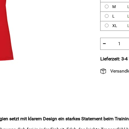
M
L
L
L
XL
L
−
Lieferzeit: 3-
Versandk
en setzt mit klarem Design ein starkes Statement beim Training 