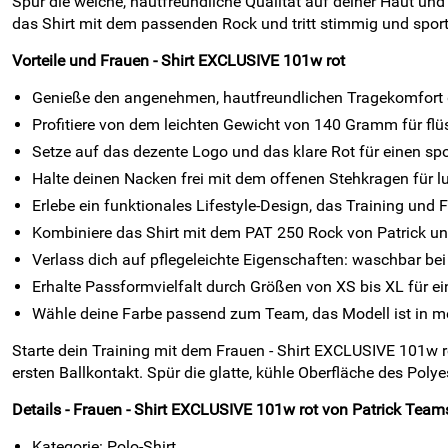
Spür die weiche, hautfreundliche Qualität auf deiner Haut und 
das Shirt mit dem passenden Rock und tritt stimmig und sport
Vorteile und Frauen - Shirt EXCLUSIVE 101w rot
Genieße den angenehmen, hautfreundlichen Tragekomfort d
Profitiere von dem leichten Gewicht von 140 Gramm für f
Setze auf das dezente Logo und das klare Rot für einen sport
Halte deinen Nacken frei mit dem offenen Stehkragen für lu
Erlebe ein funktionales Lifestyle-Design, das Training und Fr
Kombiniere das Shirt mit dem PAT 250 Rock von Patrick un
Verlass dich auf pflegeleichte Eigenschaften: waschbar be
Erhalte Passformvielfalt durch Größen von XS bis XL für ein
Wähle deine Farbe passend zum Team, das Modell ist in me
Starte dein Training mit dem Frauen - Shirt EXCLUSIVE 101w ro
ersten Ballkontakt. Spür die glatte, kühle Oberfläche des Pol
Details - Frauen - Shirt EXCLUSIVE 101w rot von Patrick Teamsp
Kategorie: Polo-Shirt