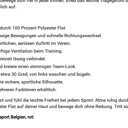
bewege dich frei in jeder Einheit. Erleb das leichte Tragegefühl
lich auf.
urch 100 Prozent Polyester Flat.
lüssige Bewegungen und schnelle Richtungswechsel.
lichen, seriösen Auftritt im Verein.
ftige Ventilation beim Training.
eizeit lässig verbindet.
d kreiere einen stimmigen Team-Look.
i etwa 30 Grad, von links waschen und bügeln.
e sichere, sportliche Silhouette.
hreren Farbtönen erhältlich.
t und fühl die leichte Freiheit bei jedem Sprint. Atme ruhig du
yester Flat auf deiner Haut und bewege dich ohne Reibung. Tritt 
ort Belgien, rot: