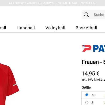
14 Trikotsets von alt.LEGEA,ROYAL,Zeus SIEHE SALE jetzt für € 50
all
Handball
Volleyball
Basketball
Frauen -
14,95 €
inkl. 19% MwSt., 
Größe
XS
L
S
L