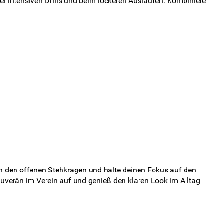
 bei intensiven Drills und beim lockeren Auslaufen. Kombiniere
rch den offenen Stehkragen und halte deinen Fokus auf den
souverän im Verein auf und genieß den klaren Look im Alltag.