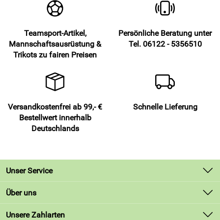
Feuchtigkeitstransport und ein trockenes Hautgefühl.
Vertraue auf Jersey aus 100 Prozent Polyester für
formstabile Performance.
Teamsport-Artikel,
Persönliche Beratung unter
Genieße den angenehmen, hautfreundlichen
Mannschaftsausrüstung &
Tel. 06122 - 5356510
Tragekomfort bei langen Einheiten.
Trikots zu fairen Preisen
Sicher dir ein gutes Preis-Leistungs-Verhältnis für
Training und Verein.
Atme frei durch die atmungsaktive Materialkonstruktion.
Setze mit dem Logo von Acerbis auf der rechten
Versandkostenfrei ab 99,- €
Schnelle Lieferung
Brustseite einen sportlichen Akzent.
Bestellwert innerhalb
Wähle deine Lieblingsfarbe passend zu Team oder Style.
Deutschlands
Finde deine Größe von XS bis XL für eine passende
Silhouette.
Wasche bei circa 30 Grad und freu dich über schnelles
Unser Service
Trocknen nach dem Training.
Pflege leicht: von links waschen und bügeln, Farben
Kontakt
Über uns
ähnlich waschen.
Lieferbedingungen
Gewinne an Sichtbarkeit durch reflektierende Striche
Unsere Bestseller
Unsere Zahlarten