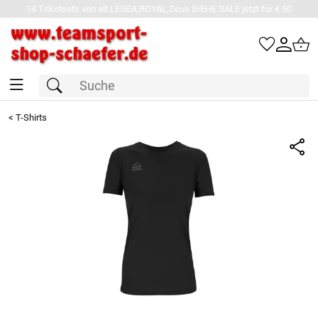
14 Trikotsets von alt.LEGEA,ROYAL,Zeus SIEHE SALE jetzt für € 50
<
T-Shirts