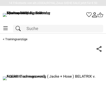
14 Trikotsets von alt.LEGEA,ROYAL,Zeus SIEHE SALE jetzt für € 50
<
Trainingsanzüge