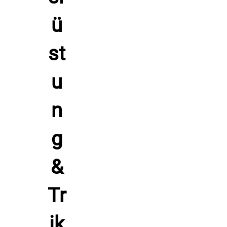
und verzichte auf Bleichmittel. Drehe Jacke und Hose zum
Bügeln auf links und meide den Trockner, damit Passform
und Aufdrucke schön bleiben.
Das fühlt sich gut an. Zieh den Reißverschluss hoch, setze
den ersten Schritt und spüre die leichte Beweglichkeit in
jeder Einheit. Mit dem Frauen-Trainingsanzug BELATRIX von
ACERBIS in Schwarz-Weiß bleibst du fokussiert, läufst frei
und wirkst im Teamauftritt klar und dynamisch.
Hersteller: ACERBIS, Italien 24021 Albino Via Serio 37,