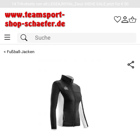
14 Trikotsets von alt.LEGEA,ROYAL,Zeus SIEHE SALE jetzt für € 50
<
Fußball-Jacken