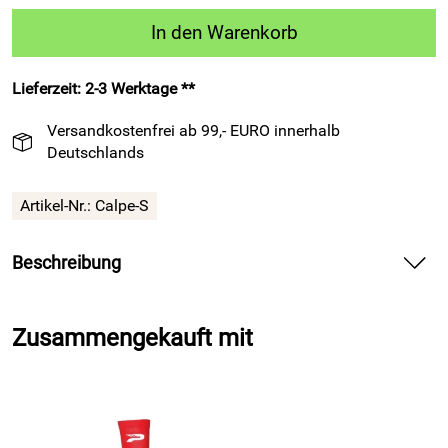
In den Warenkorb
Lieferzeit: 2-3 Werktage **
Versandkostenfrei ab 99,- EURO innerhalb
Deutschlands
Artikel-Nr.:
Calpe-S
Beschreibung
Funktionsshirt Cadiz 101 Kurzarm schwarz für Teamsport –
liefert atmungsaktive Leistung im Training und Spiel.
Zusammengekauft mit
Spüre im Funktionsshirt Cadiz 101 Kurzarm schwarz von
Patrick Teamsport Belgien die glatte Oberfläche auf deiner
Haut und erlebe ein trockenes Gefühl bei intensiven
Einheiten. Atme frei durch die Mesheinsätze im Rücken und
bewege dich dank der elastischen Passform ohne