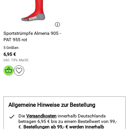
Einschränkung. Nutze die präzise Verarbeitung und halte
Druck in Sprints, Richtungswechseln und Zweikämpfen
souverän stand.
Vorteile und Funktionsshirt Cadiz 101 Kurzarm schwarz
Sportstrümpfe Almeria 905 -
PAT 955 rot
Genieße den enganliegenden Sitz und stabilisiere deine
Muskulatur durch die elastische Doppelgewebestruktur
5 Größen
mit Double-Skin-Effekt.
6,95 €
inkl. 19% MwSt.
Profitiere von der aktiven Feuchtigkeitsableitung durch
Thermo-Max und halte deinen Oberkörper länger trocken.
Spüre die frische Luftzirkulation durch die
luftdurchlässigen Mesheinsätze am Rücken und
reduziere spürbar Schweißstau.
Verlasse dich auf das leichte Material mit 145 Gramm
und bewege dich frei bei hohem Tempo.
Allgemeine Hinweise zur Bestellung
Setze auf das robuste Mischgewebe aus 95 Prozent
Polyester und 5 Prozent Elasthan für dauerhafte Form
Die
Versandkosten
innerhalb Deutschlands
betragen 6,95 € bis zu einem Bestellwert von 99,-
und angenehmen Rücksprung.
€.
Bestellungen ab 99,- € werden innerhalb