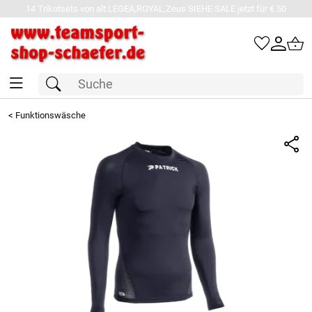
14 Trikotsets von alt.LEGEA,ROYAL,Zeus SIEHE SALE jetzt für € 50
<
Funktionswäsche