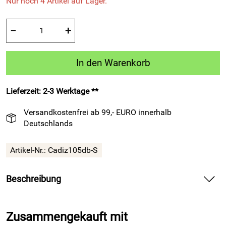
Nur noch 4 Artikel auf Lager.
−
+
In den Warenkorb
Lieferzeit: 2-3 Werktage **
Versandkostenfrei ab 99,- EURO innerhalb
Deutschlands
Artikel-Nr.:
Cadiz105db-S
Beschreibung
Funktionsshirt Cadiz 105 Langarm dunkelblau von Patrick
Teamsport Belgien sorgt beim Fußballtraining für ein
Zusammengekauft mit
trockenes, bewegliches Tragegefühl.