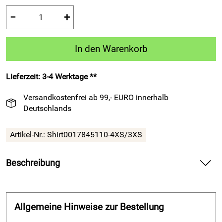
−
+
In den Warenkorb
Lieferzeit: 3-4 Werktage **
Versandkostenfrei ab 99,- EURO innerhalb
Deutschlands
Artikel-Nr.:
Shirt0017845110-4XS/3XS
Beschreibung
Funktionsshirt EVO von Acerbis, rot — liefert
atmungsaktiven Komfort für Training und Spiel.
Allgemeine Hinweise zur Bestellung
Spüre direkt die weiche Qualität auf deiner Haut und
genieße den engen Sitz mit elastischer Unterstützung. Atme