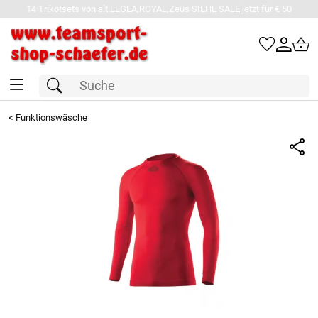
14 Trikotsets von alt.LEGEA,ROYAL,Zeus SIEHE SALE jetzt für € 50
<
Funktionswäsche