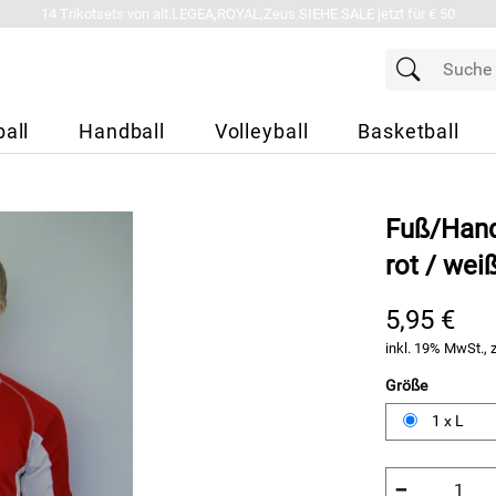
14 Trikotsets von alt.LEGEA,ROYAL,Zeus SIEHE SALE jetzt für € 50
all
Handball
Volleyball
Basketball
Fuß/Hand
rot / wei
5,95 €
inkl. 19% MwSt., 
Größe
1 x L
−