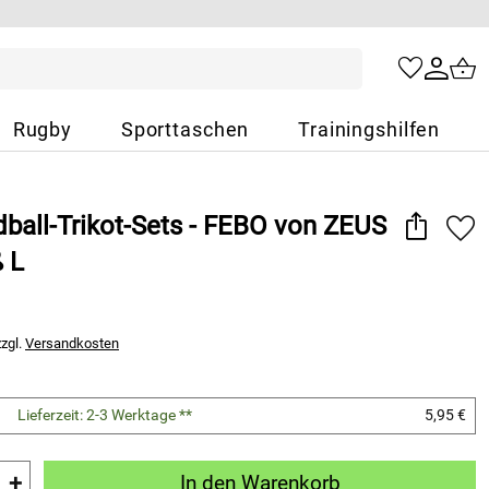
Rugby
Sporttaschen
Trainingshilfen
ball-Trikot-Sets - FEBO von ZEUS
ß L
zzgl.
Versandkosten
Lieferzeit: 2-3 Werktage **
5,95 €
+
In den Warenkorb