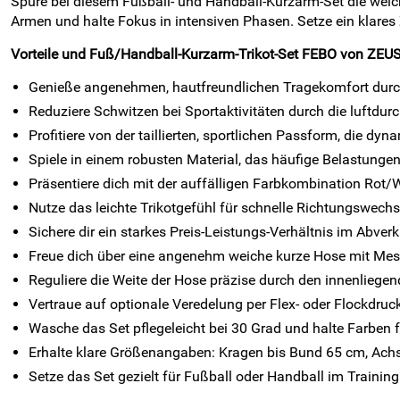
Spüre bei diesem Fußball- und Handball-Kurzarm-Set die weich
Armen und halte Fokus in intensiven Phasen. Setze ein klares
Vorteile und Fuß/Handball-Kurzarm-Trikot-Set FEBO von ZEUS
Genieße angenehmen, hautfreundlichen Tragekomfort durch 
Reduziere Schwitzen bei Sportaktivitäten durch die luftdu
Profitiere von der taillierten, sportlichen Passform, die d
Spiele in einem robusten Material, das häufige Belastungen 
Präsentiere dich mit der auffälligen Farbkombination Rot
Nutze das leichte Trikotgefühl für schnelle Richtungswechse
Sichere dir ein starkes Preis-Leistungs-Verhältnis im Abverk
Freue dich über eine angenehm weiche kurze Hose mit Meshei
Reguliere die Weite der Hose präzise durch den innenliege
Vertraue auf optionale Veredelung per Flex- oder Flockdr
Wasche das Set pflegeleicht bei 30 Grad und halte Farben f
Erhalte klare Größenangaben: Kragen bis Bund 65 cm, Ach
Setze das Set gezielt für Fußball oder Handball im Training