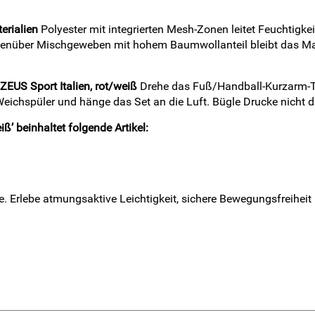
erialien
Polyester mit integrierten Mesh-Zonen leitet Feuchtigke
egenüber Mischgeweben mit hohem Baumwollanteil bleibt das Mat
EUS Sport Italien, rot/weiß
Drehe das Fuß/Handball-Kurzarm-T
eichspüler und hänge das Set an die Luft. Bügle Drucke nicht di
’ beinhaltet folgende Artikel:
gie. Erlebe atmungsaktive Leichtigkeit, sichere Bewegungsfreihe