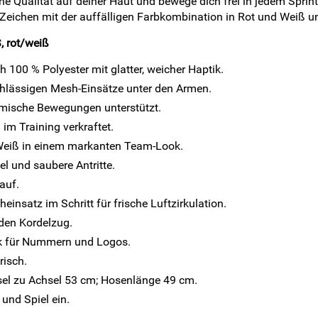
e Qualität auf deiner Haut und bewege dich frei in jedem Sprin
 Zeichen mit der auffälligen Farbkombination in Rot und Weiß u
, rot/weiß
100 % Polyester mit glatter, weicher Haptik.
rchlässigen Mesh-Einsätze unter den Armen.
ynamische Bewegungen unterstützt.
im Training verkraftet.
/Weiß in einem markanten Team-Look.
l und saubere Antritte.
auf.
nsatz im Schritt für frische Luftzirkulation.
nden Kordelzug.
uck für Nummern und Logos.
risch.
sel zu Achsel 53 cm; Hosenlänge 49 cm.
 und Spiel ein.