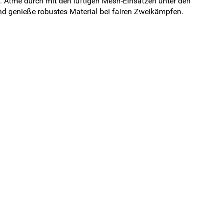
t. Atme durch mit den luftigen Mesh-Einsätzen unter den
nd genieße robustes Material bei fairen Zweikämpfen.