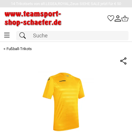
14 Trikotsets von alt.LEGEA,ROYAL,Zeus SIEHE SALE jetzt für € 50
<
Fußball-Trikots