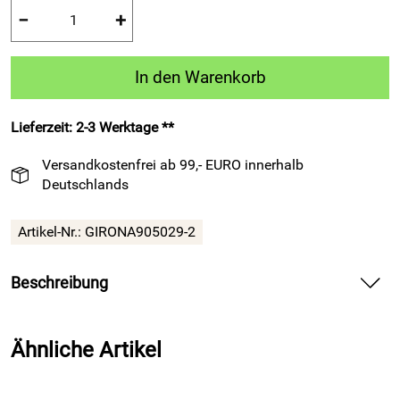
−
+
In den Warenkorb
Lieferzeit: 2-3 Werktage **
Versandkostenfrei ab 99,- EURO innerhalb
Deutschlands
Artikel-Nr.:
GIRONA905029-2
Beschreibung
Strumpfstutzen GIRONA 905 navyblau Fußball-Stutzen von
Patrick Teamsport Belgien bieten dynamischen Halt und
Ähnliche Artikel
angenehme Atmungsaktivität.
Spüre bei den Strumpfstutzen GIRONA 905 navyblau die