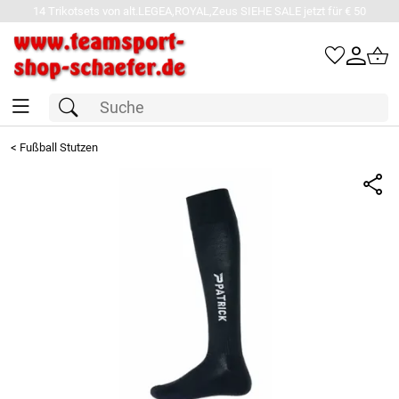
14 Trikotsets von alt.LEGEA,ROYAL,Zeus SIEHE SALE jetzt für € 50
<
Fußball Stutzen