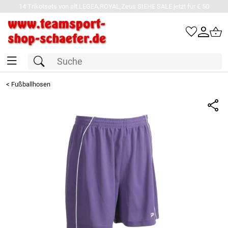
14 Trikotsets von alt.LEGEA,ROYAL,Zeus SIEHE SALE jetzt für € 50
<
Fußballhosen