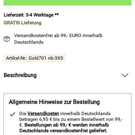
Lieferzeit: 3-4 Werktage **
GRATIS
Lieferung
Versandkostenfrei ab 99,- EURO innerhalb
Deutschlands
Artikel-Nr.:
Gold701 nb-3XS
Beschreibung
Fußballset -Set Goldkit 13-teilig, navy-burgund – sorgt mit
Kurzarm- und Langarm-Ausstattung für starken
Teamauftritt auf dem Fußballplatz
Allgemeine Hinweise zur Bestellung
Spüre in diesem Fußballset -Set Goldkit 13-teilig, navy-
Die
Versandkosten
innerhalb Deutschlands
burgund von Patrick Teamsport Belgien die robuste Qualität
betragen 6,95 € bis zu einem Bestellwert von 99,-
auf deiner Haut und genieße viel Bewegungsfreiheit beim
€.
Bestellungen ab 99,- € werden innerhalb
Deutschlands versandkostenfrei geliefert.
Kicken. Erlebe ein stimmiges Design in Navy und Burgund