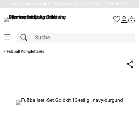
14 Trikotsets von alt.LEGEA,ROYAL,Zeus SIEHE SALE jetzt für € 50
<
Fußball Komplettsets