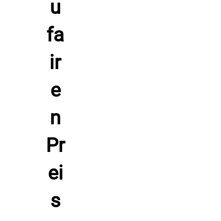
Fußball-Winterjacke mit abnehmbaren Ärmeln
(Reißverschluss)
Fußball-Regenjacke
Trainingstop mit halbem Reißverschluss
Dreiviertel lange Trainingshose
Relax-/Repräsentationsoberteil mit ganzem
Reißverschluss
Lange Hose mit Bündchen und Reißverschluss
Sporttasche mit separatem Schuhfach und
herausnehmbarer Hartschalen-Bodenwanne
Greife jetzt zu, rüste deine Mannschaft mit dem Fußballset -
Set Goldkit 13-teilig, navy-burgund aus und starte
selbstbewusst in Training und Spiel.
Hersteller: Patrick Teamsport, Belgien 9700 Oudenaarde
Lindestraat 58,