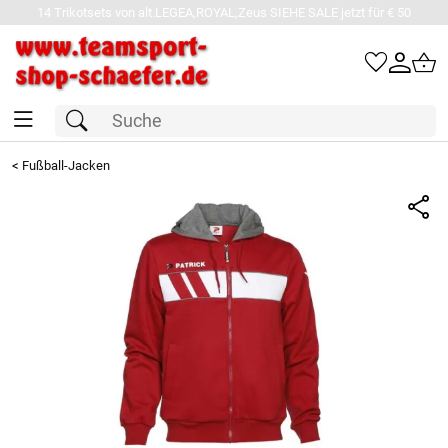
14 Trikotsets von alt.LEGEA,ROYAL,Zeus SIEHE SALE jetzt für € 50
<
Fußball-Jacken