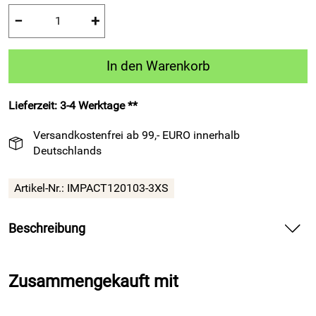
−
+
In den Warenkorb
Lieferzeit: 3-4 Werktage **
Versandkostenfrei ab 99,- EURO innerhalb
Deutschlands
Artikel-Nr.:
IMPACT120103-3XS
Beschreibung
Kapuzenjacke Impact 120 von PATRICK, Fußball-Jacke
weinrot — liefert angenehmen Tragekomfort für Training
Zusammengekauft mit
und Freizeit.
Spüre in der Kapuzenjacke Impact 120 von PATRICK die