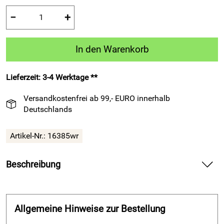
−
+
In den Warenkorb
Lieferzeit: 3-4 Werktage **
Versandkostenfrei ab 99,- EURO innerhalb
Deutschlands
Artikel-Nr.:
16385wr
Beschreibung
Kurzarm-Trainings-Shirt ATLANTIS von ACERBIS, weinrot —
liefert angenehmen Tragekomfort für dein Fußball-Training.
Allgemeine Hinweise zur Bestellung
Spüre bei deinem Kurzarm-Training die weiche Qualität des
LXPRO Materials auf deiner Haut und genieße ein leichtes