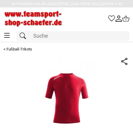
14 Trikotsets von alt.LEGEA,ROYAL,Zeus SIEHE SALE jetzt für € 50
<
Fußball-Trikots