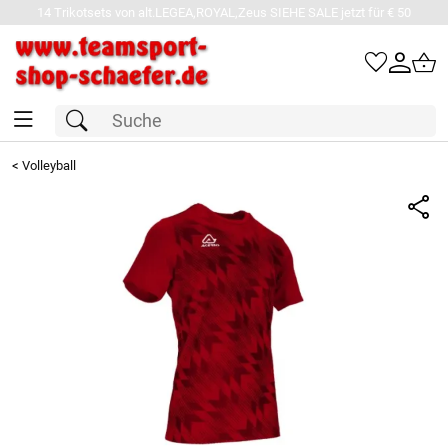
14 Trikotsets von alt.LEGEA,ROYAL,Zeus SIEHE SALE jetzt für € 50
<
Volleyball