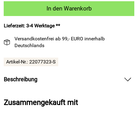
In den Warenkorb
Lieferzeit: 3-4 Werktage **
Versandkostenfrei ab 99,- EURO innerhalb
Deutschlands
Artikel-Nr.:
22077323-S
Beschreibung
Lauf-Sportstrümpfe MX PRO schwarz-rot – liefern
atmungsaktive Unterstützung für dein Lauftraining.
Zusammengekauft mit
Spüre bei den Lauf-Sportstrümpfen MX PRO schwarz-rot die
angenehme Atmungsaktivität auf deiner Haut und halte
deinen Fokus auf jeden Schritt. Nutze die elastische
Verstärkung und erlebe einen festen Sitz ohne Rutschen,
auch auf langen Distanzen. Profitiere vom strapazierfähigen