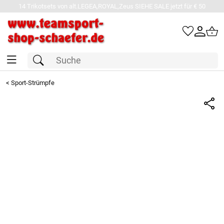
14 Trikotsets von alt.LEGEA,ROYAL,Zeus SIEHE SALE jetzt für € 50
<
Sport-Strümpfe