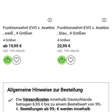
Materialmix und genieße eine dauerhafte Passform mit
sportlichem Look.
Vorteile und Lauf-Sportstrümpfe MX PRO schwarz-rot
Funktionsshirt EVO v. Acerbis
Funktionsshirt EVO v. Acerbis
Erlebe einen schnellen Feuchtigkeitstransport durch den
, weiß , 4 Größen
, blau , 4 Größen
funktionellen Materialmix.
Genieße einen festen Halt durch die elastische
4 Größen
4 Größen
ab 19,95 €
Verstärkung im Mittelfuß- und Schaftbereich.
22,95 €
inkl. 19% MwSt.
inkl. 19% MwSt.
Halte eine stabile Passform dank des Elastan-Anteils, der
die Strümpfe fixiert.
Verlasse dich auf eine robuste Ausführung bei einer
komfortablen, anliegenden Passform.
Wähle deine passende Größe für eine präzise Passform
am Fuß.
Setze auf eine dynamische Farbgebung in schwarz-rot
Allgemeine Hinweise zur Bestellung
für einen sportlichen Auftritt.
Die
Versandkosten
innerhalb Deutschlands
Trage ein unisex Design, das sowohl für Jugendliche als
betragen 6,95 € bis zu einem Bestellwert von 99,-
auch für Erwachsene passt.
€.
Bestellungen ab 99,- € werden innerhalb