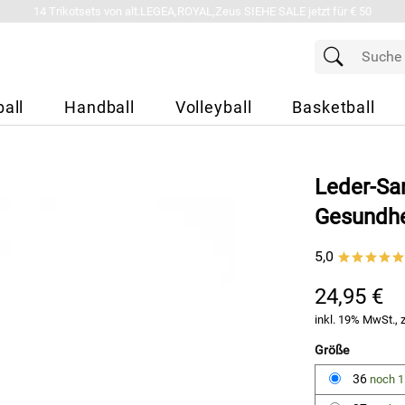
14 Trikotsets von alt.LEGEA,ROYAL,Zeus SIEHE SALE jetzt für € 50
all
Handball
Volleyball
Basketball
Leder-San
Gesundhe
5,0
*****
24,95 €
inkl. 19% MwSt., 
Größe
36
noch 1