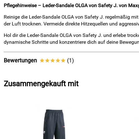
Pflegehinweise – Leder-Sandale OLGA von Safety J. von Maxg
Reinige die Leder-Sandale OLGA von Safety J. regelmäßig mi
der Luft trocknen. Vermeide direkte Hitzequellen und aggress
Hol dir die Leder-Sandale OLGA von Safety J. und erlebe trock
dynamische Schritte und konzentriere dich auf deine Bewegu
Bewertungen
(1)
*****
5,0
*****
Zusammengekauft mit
5
4
3
2
1
Josef
Verifizierte Bewertung
*****