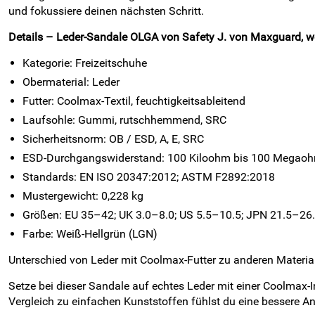
und fokussiere deinen nächsten Schritt.
Details – Leder-Sandale OLGA von Safety J. von Maxguard, we
Kategorie: Freizeitschuhe
Obermaterial: Leder
Futter: Coolmax-Textil, feuchtigkeitsableitend
Laufsohle: Gummi, rutschhemmend, SRC
Sicherheitsnorm: OB / ESD, A, E, SRC
ESD-Durchgangswiderstand: 100 Kiloohm bis 100 Megao
Standards: EN ISO 20347:2012; ASTM F2892:2018
Mustergewicht: 0,228 kg
Größen: EU 35–42; UK 3.0–8.0; US 5.5–10.5; JPN 21.5–2
Farbe: Weiß-Hellgrün (LGN)
Unterschied von Leder mit Coolmax-Futter zu anderen Materia
Setze bei dieser Sandale auf echtes Leder mit einer Coolmax
Vergleich zu einfachen Kunststoffen fühlst du eine bessere A