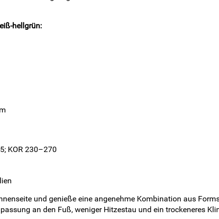
iß-hellgrün:
hm
6.5; KOR 230–270
lien
-Innenseite und genieße eine angenehme Kombination aus Formsta
npassung an den Fuß, weniger Hitzestau und ein trockeneres Kli