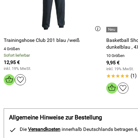
Sehr gute Kommunikation und Kooperation - alles zu meiner Zu
Ein wirklich TOP-Händler!
Kaufdatum: 08.03.2024
Bewertungsdatum: 25.03.2024
Trainingshose Club 201 blau /weiß
Basketball Shorts Mag
dunkelblau , 
4 Größen
Sofort lieferbar
10 Größen
12,95 €
9,95 €
inkl. 19% MwSt.
inkl. 19% MwSt.
(1)
*****
Allgemeine Hinweise zur Bestellung
Die
Versandkosten
innerhalb Deutschlands betragen 6,9