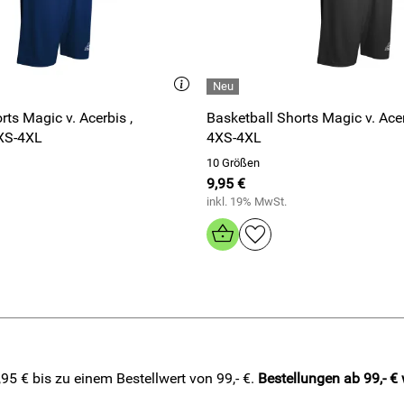
friedenheit bestens abgelaufen - kaufe gerne wieder!
ic v. Acerbis ,
Basketball Shorts Magic v. Acerbis , schwarz ,
4XS-4XL
4XS-4XL
10 Größen
9,95 €
inkl. 19% MwSt.
5 € bis zu einem Bestellwert von 99,- €.
Bestellungen ab 99,- €