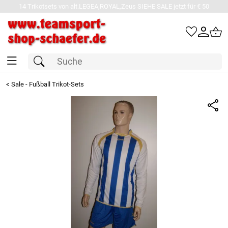
14 Trikotsets von alt.LEGEA,ROYAL,Zeus SIEHE SALE jetzt für € 50
<
Sale - Fußball Trikot-Sets