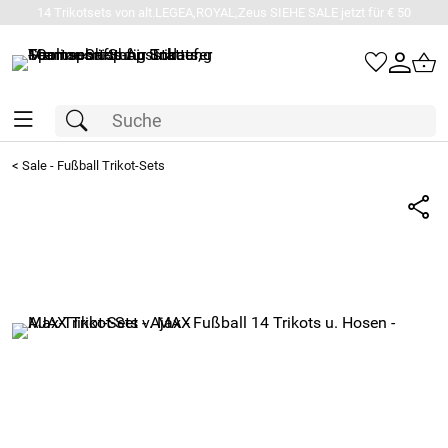
14 Trikotsets von alt.LEGEA,ROYAL,Zeus SIEHE SALE jetzt für € 50
<
Sale - Fußball Trikot-Sets