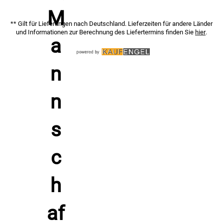
Material Trikot/Hose: 100% Polyester
Belüftung: integrierte Mesh-Einsätze für erhöhte
** Gilt für Lieferungen nach Deutschland. Lieferzeiten für andere Länder
Atmungsaktivität
und Informationen zur Berechnung des Liefertermins finden Sie
hier
.
Farbe: rot-weiß
Passform-Hinweis: Größe XS 158/164 fällt kleiner aus
Maße XS 158/164: Kragen-Bund vorne 53 cm; Achsel-
Achsel einfach 46 cm; Hosenlänge 40 cm
Tragegefühl: angenehm, hautfreundlich, leicht
Design: teamtauglicher, attraktiver Look
Pflegeleicht: schnelltrocknend, formstabil
Unterschied von Polyester mit Mesh-Einsätzen zu anderen
Materialien
Polyester mit Mesh transportiert Feuchtigkeit
zügig nach außen und trocknet schneller als Baumwolle,
dadurch bleibt dein Körpergefühl konstanter und du frierst in
Pausen weniger. Gegenüber schweren Mischgeweben bleibt
das leichte Polyester beweglich, hält die Form und scheuert
weniger bei wiederholten Sprints und Richtungswechseln.
Pflegehinweise – Max-Trikot-Sets – Ajax – von Max