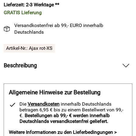
Lieferzeit: 2-3 Werktage **
GRATIS
Lieferung
Versandkostenfrei ab 99,- EURO innerhalb
Deutschlands
Artikel-Nr.:
Ajax rot-XS
Beschreibung
Max-Trikot-Sets – Ajax – Fußball-Kurzarm-Trikot-Set, rot-
weiß — liefert frische Luft und sicheren Komfort für Training
und Spiel.
Allgemeine Hinweise zur Bestellung
Spüre in diesem Fußball-Kurzarm-Trikot-Set die weiche
Die
Versandkosten
innerhalb Deutschlands
Qualität auf deiner Haut und nutze die freie Bewegung bei
betragen 6,95 € bis zu einem Bestellwert von 99,-
jedem Sprint. Atme ruhig dank der luftigen Mesh-Einsätze
€.
Bestellungen ab 99,- € werden innerhalb
Deutschlands versandkostenfrei geliefert.
und halte Konzentration bis zum Abpfiff. Genieße das rot-
weiße Design und zeige mit deiner Mannschaft eine klare
Weitere Informationen zu den Lieferbedingungen >
Linie auf dem Platz.