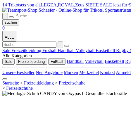
14 Trikotsets von alt.LEGEA,ROYAL,Zeus SIEHE SALE jetzt für €
0
ALLE
Sale
Freizeitkleidung
Fußball
Handball
Volleyball
Basketball
Rugby
Alle Kategorien
Handball
Volleyball
Basketball
Ru
Sale
Freizeitkleidung
Fußball
Unsere Bestseller
Neu
Angebote
Marken
Merkzettel
Kontakt
Anmeld
Startseite
>
Freizeitkleidung
>
Freizeitschuhe
<
Freizeitschuhe