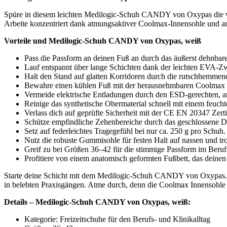
Spüre in diesem leichten Medilogic-Schuh CANDY von Oxypas die we
Arbeite konzentriert dank atmungsaktiver Coolmax-Innensohle und an
Vorteile und Medilogic-Schuh CANDY von Oxypas, weiß
Pass die Passform an deinen Fuß an durch das äußerst dehnbar
Lauf entspannt über lange Schichten dank der leichten EVA-
Halt den Stand auf glatten Korridoren durch die rutschhem
Bewahre einen kühlen Fuß mit der herausnehmbaren Coolmax In
Vermeide elektrische Entladungen durch den ESD-gerechten, ant
Reinige das synthetische Obermaterial schnell mit einem feucht
Verlass dich auf geprüfte Sicherheit mit der CE EN 20347 Zerti
Schütze empfindliche Zehenbereiche durch das geschlossene 
Setz auf federleichtes Tragegefühl bei nur ca. 250 g pro Schuh.
Nutz die robuste Gummisohle für festen Halt auf nassen und t
Greif zu bei Größen 36–42 für die stimmige Passform im Berufs
Profitiere von einem anatomisch geformten Fußbett, das deinen
Starte deine Schicht mit dem Medilogic-Schuh CANDY von Oxypas. Sp
in belebten Praxisgängen. Atme durch, denn die Coolmax Innensohle 
Details – Medilogic-Schuh CANDY von Oxypas, weiß:
Kategorie: Freizeitschuhe für den Berufs- und Klinikalltag