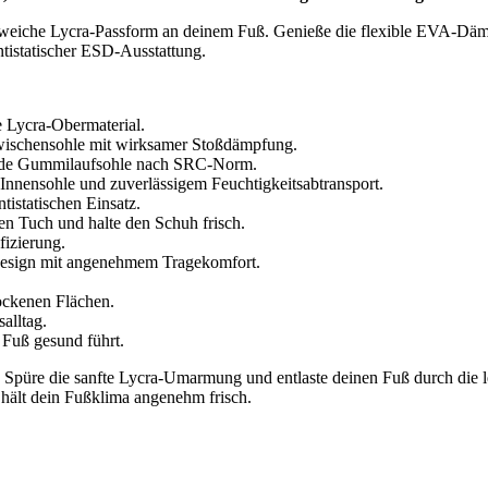
iche Lycra-Passform an deinem Fuß. Genieße die flexible EVA-Dämpf
tistatischer ESD-Ausstattung.
e Lycra-Obermaterial.
Zwischensohle mit wirksamer Stoßdämpfung.
mende Gummilaufsohle nach SRC-Norm.
nensohle und zuverlässigem Feuchtigkeitsabtransport.
istatischen Einsatz.
en Tuch und halte den Schuh frisch.
fizierung.
Design mit angenehmem Tragekomfort.
rockenen Flächen.
alltag.
 Fuß gesund führt.
üre die sanfte Lycra-Umarmung und entlaste deinen Fuß durch die lei
hält dein Fußklima angenehm frisch.