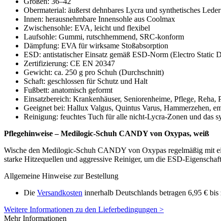
Größen: 36–42
Obermaterial: äußerst dehnbares Lycra und synthetisches Leder
Innen: herausnehmbare Innensohle aus Coolmax
Zwischensohle: EVA, leicht und flexibel
Laufsohle: Gummi, rutschhemmend, SRC-konform
Dämpfung: EVA für wirksame Stoßabsorption
ESD: antistatischer Einsatz gemäß ESD-Norm (Electro Static D
Zertifizierung: CE EN 20347
Gewicht: ca. 250 g pro Schuh (Durchschnitt)
Schaft: geschlossen für Schutz und Halt
Fußbett: anatomisch geformt
Einsatzbereich: Krankenhäuser, Seniorenheime, Pflege, Reha, 
Geeignet bei: Hallux Valgus, Quintus Varus, Hammerzehen, e
Reinigung: feuchtes Tuch für alle nicht-Lycra-Zonen und das s
Pflegehinweise – Medilogic-Schuh CANDY von Oxypas, weiß
Wische den Medilogic-Schuh CANDY von Oxypas regelmäßig mit einem
starke Hitzequellen und aggressive Reiniger, um die ESD-Eigenscha
Allgemeine Hinweise zur Bestellung
Die
Versandkosten
innerhalb Deutschlands betragen 6,95 € bis 
Weitere Informationen zu den Lieferbedingungen >
Mehr Informationen