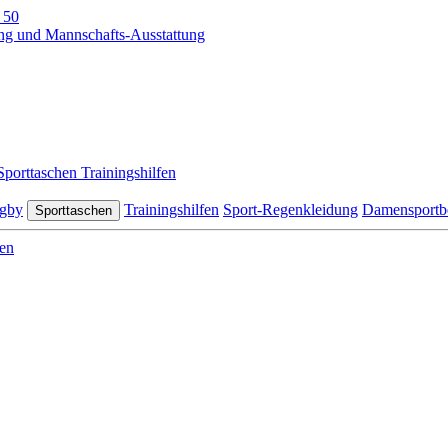
 50
Sporttaschen
Trainingshilfen
gby
Trainingshilfen
Sport-Regenkleidung
Damensportb
Sporttaschen
en