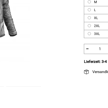
M
L
XL
2XL
3XL
−
Lieferzeit: 3-
Versandk