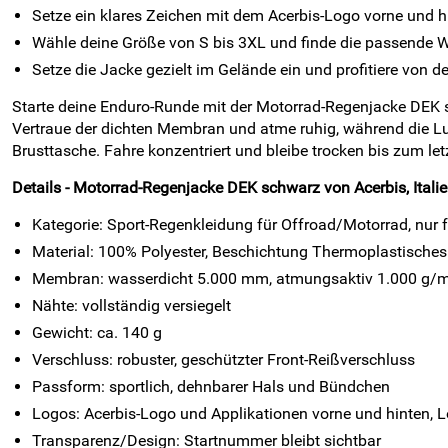
Setze ein klares Zeichen mit dem Acerbis-Logo vorne und h
Wähle deine Größe von S bis 3XL und finde die passende We
Setze die Jacke gezielt im Gelände ein und profitiere von d
Starte deine Enduro-Runde mit der Motorrad-Regenjacke DEK sc
Vertraue der dichten Membran und atme ruhig, während die Luft 
Brusttasche. Fahre konzentriert und bleibe trocken bis zum let
Details - Motorrad-Regenjacke DEK schwarz von Acerbis, Italie
Kategorie: Sport-Regenkleidung für Offroad/Motorrad, nur
Material: 100% Polyester, Beschichtung Thermoplastisches
Membran: wasserdicht 5.000 mm, atmungsaktiv 1.000 g/m
Nähte: vollständig versiegelt
Gewicht: ca. 140 g
Verschluss: robuster, geschützter Front-Reißverschluss
Passform: sportlich, dehnbarer Hals und Bündchen
Logos: Acerbis-Logo und Applikationen vorne und hinten, 
Transparenz/Design: Startnummer bleibt sichtbar