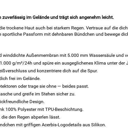
zuverlässig im Gelände und trägt sich angenehm leicht.
ie trockene Haut auch bei starkem Regen. Vertraue auf die di
e sportliche Passform mit dehnbaren Bündchen und bewege dich
und winddichte Außenmembran mit 5.000 mm Wassersäule und ve
1.000 g/m²/24h und spüre ein ausgeglichenes Klima unter der 
ißverschluss und konzentriere dich auf die Spur.
ich frei im Gelände.
tektoren oder trage sie ohne — beides passt.
tasche und greife im Stehen sicher zu.
lickfreundliche Design.
nk 100% Polyester mit TPU-Beschichtung.
 die den Regen abperlen lässt.
dchen mit griffigen Acerbis-Logodetails aus Silikon.