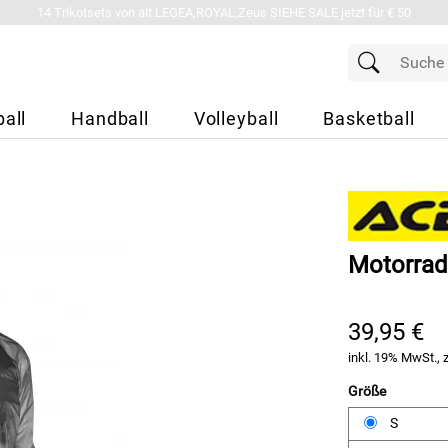
14 Trikotsets von alt.LEGEA,ROYAL,Zeus SIEHE SALE jetzt für € 50
all
Handball
Volleyball
Basketball
Motorrad
39,95 €
inkl. 19% MwSt., 
Größe
S