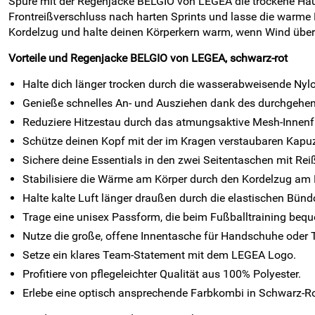
Spüre mit der Regenjacke BELGIO von LEGEA die trockene Hau
Frontreißverschluss nach harten Sprints und lasse die warme
Kordelzug und halte deinen Körperkern warm, wenn Wind über d
Vorteile und Regenjacke BELGIO von LEGEA, schwarz-rot
Halte dich länger trocken durch die wasserabweisende Nyl
Genieße schnelles An- und Ausziehen dank des durchgehen
Reduziere Hitzestau durch das atmungsaktive Mesh-Innenfu
Schütze deinen Kopf mit der im Kragen verstaubaren Kapu
Sichere deine Essentials in den zwei Seitentaschen mit Rei
Stabilisiere die Wärme am Körper durch den Kordelzug am
Halte kalte Luft länger draußen durch die elastischen Bü
Trage eine unisex Passform, die beim Fußballtraining bequ
Nutze die große, offene Innentasche für Handschuhe oder 
Setze ein klares Team-Statement mit dem LEGEA Logo.
Profitiere von pflegeleichter Qualität aus 100% Polyester.
Erlebe eine optisch ansprechende Farbkombi in Schwarz-Ro