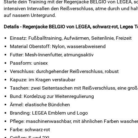
Starte dein Training mit der Regenjacke BELGIO von LEGEA, sc
intensiven Intervallen den Reißverschluss, atme durch und ha
auf nassem Untergrund.
Details - Regenjacke BELGIO von LEGEA, schwarz-rot, Legea 
Einsatz: Fußballtraining, Aufwärmen, Seitenlinie, Freizeit
Material Oberstoff: Nylon, wasserabweisend
Futter: Mesh-Innenfutter, atmungsaktiv
Passform: unisex
Verschluss: durchgehender Reißverschluss, robust
Kapuze: im Kragen verstaubar
Taschen: zwei Seitentaschen mit Reißverschluss, eine gro
Bund: Kordelzug zur Weitenregulierung
Ärmel: elastische Bündchen
Branding: LEGEA Emblem und Logo
Pflege: maschinenwaschbar, mit ähnlichen Farben wasche
Farbe: schwarz-rot
Größen: S und 2XL