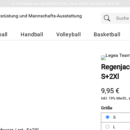
14 Trikotsets von alt.LEGEA,ROYAL,Zeus SIEHE SALE jetzt für € 50
all
Handball
Volleyball
Basketball
Regenjack
S+2Xl
9,95 €
inkl. 19% MwSt., 
Größe
S
L