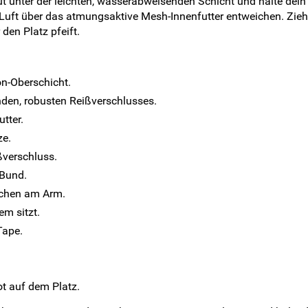
t unter der leichten, wasserabweisenden Schicht und halte de
 Luft über das atmungsaktive Mesh-Innenfutter entweichen. Zi
en Platz pfeift.
on-Oberschicht.
den, robusten Reißverschlusses.
tter.
ze.
ßverschluss.
 Bund.
ndchen am Arm.
em sitzt.
Tape.
t auf dem Platz.