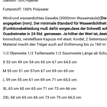
Oberstoff: 100% Polyester
Futterstoff: 100% Polyester
Wind-und wasserdichtes Gewebe (3000mm Wassersäule)(
Die
angegeben (mm). Der minimale Standard für Wasserdichtheit l
(Funktionsbekleidung muß dafür sorgen,dass der Schweiß schn
Ouadratmeter in 24 Std. gemessen. Je höher der Wert ist, desto
kinnschutz, verstellbare Kapuze mit elast. Kordel, 2 Seitentas
Material macht den Träger auch auf Entfernung bis zu 160 m sic
1/2 Oberweite 1/2 Taillenweite 1/2 Saumweite Länge ab Schul
S 53 cm 49 cm 54 cm 65 cm 67 cm 64,5 cm
M 55 cm 51 cm 57cm 67 cm 69 cm 65 cm
L 59 cm 55 cm 61 cm 69 cm 71 cm 65,5 cm
XL 63 cm 60 cm 65 cm 71 cm 73 cm 66 cm
2XL 68 cm 65 cm 66 cm 73 cm 75 cm 66,5 cm