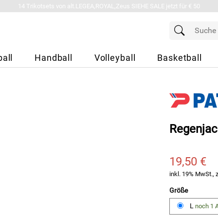
14 Trikotsets von alt.LEGEA,ROYAL,Zeus SIEHE SALE jetzt für € 50
all
Handball
Volleyball
Basketball
Regenjac
19,50 €
inkl. 19% MwSt., 
Größe
L
noch 1 A