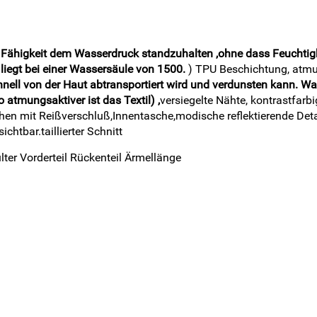
 Fähigkeit dem Wasserdruck standzuhalten ,ohne dass Feuchtigke
iegt bei einer Wassersäule von 1500.
) TPU Beschichtung, atm
ell von der Haut abtransportiert wird und verdunsten kann. Wa
 atmungsaktiver ist das Textil) ,
versiegelte Nähte, kontrastfarb
chen mit Reißverschluß,Innentasche,modische reflektierende Deta
htbar.taillierter Schnitt
ter Vorderteil Rückenteil Ärmellänge