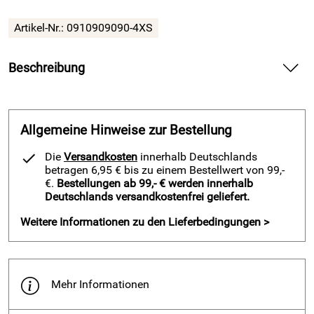
Artikel-Nr.:
0910909090-4XS
Beschreibung
Regenjacke IXIA von Acerbis, schwarz — schützt dich leicht
und atmungsaktiv beim Sport im Regen
Allgemeine Hinweise zur Bestellung
Spüre mit der Regenjacke IXIA von Acerbis die geschmeidige
Oberfläche des leichten Polyesterstoffs auf deiner Haut.
Die
Versandkosten
innerhalb Deutschlands
Genieße trockene Trainingseinheiten, während die
betragen 6,95 € bis zu einem Bestellwert von 99,-
atmungsaktive Konstruktion Feuchtigkeit nach außen leitet
€.
Bestellungen ab 99,- € werden innerhalb
Deutschlands versandkostenfrei geliefert.
und der Windschutz den Körper abschirmt. Profitiere von der
sauber verdeckten Front, dem farblich abgestimmten
Weitere Informationen zu den Lieferbedingungen >
Reißverschluss und dem sportlichen Look mit gesticktem
Logo.
Vorteile und Regenjacke IXIA von Acerbis, schwarz
Mehr Informationen
Erlebe die zuverlässige Wasserabweisung durch das
dichte Polyester mit 100 Gramm pro Quadratmeter und