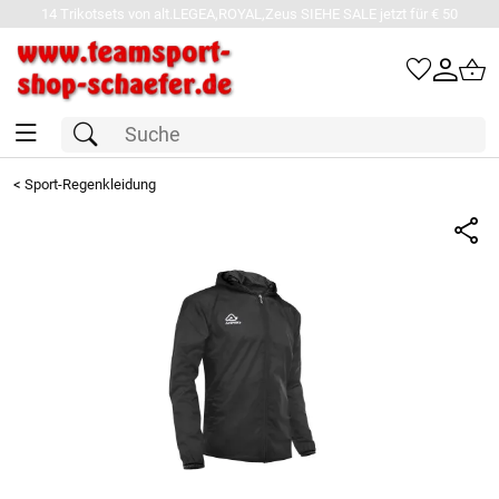
14 Trikotsets von alt.LEGEA,ROYAL,Zeus SIEHE SALE jetzt für € 50
<
Sport-Regenkleidung