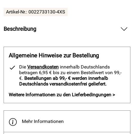
Artikel-Nr.:
0022733130-4XS
Beschreibung
Regentop Atlantis2 von Acerbis, grün — schützt dich
angenehm vor Regen beim Training und auf dem Weg zum
Platz.
Allgemeine Hinweise zur Bestellung
Spüre beim Regentop Atlantis2 von Acerbis die leichte
Die
Versandkosten
innerhalb Deutschlands
Qualität auf deiner Haut und bewege dich frei beim Laufen,
betragen 6,95 € bis zu einem Bestellwert von 99,-
Kicken oder Aufwärmen. Halte deinen Oberkörper trocken
€.
Bestellungen ab 99,- € werden innerhalb
Deutschlands versandkostenfrei geliefert.
durch das wasserabweisende TAFTEC-Material und bleibe
fokussiert, wenn Nieselregen aufzieht. Setze mit dem
Weitere Informationen zu den Lieferbedingungen >
grünen Design und dem farblich abgesetzten Kragen ein
klares, sportliches Zeichen.
Vorteile und Regentop Atlantis2 von Acerbis, grün
Mehr Informationen
Genieße den angenehmen, hautfreundlichen
Tragekomfort durch TAFTEC und 100% Polyester.