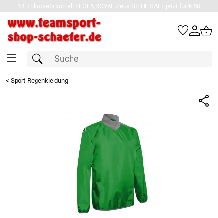
14 Trikotsets von alt.LEGEA,ROYAL,Zeus SIEHE SALE jetzt für € 50
<
Sport-Regenkleidung